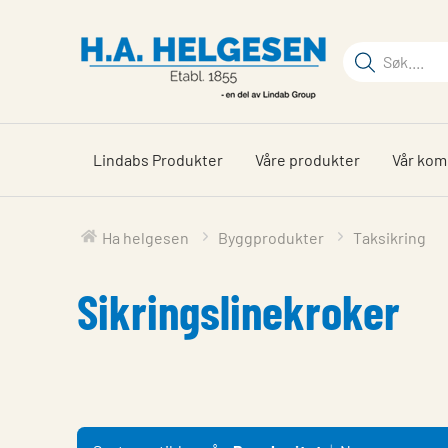
Gå
til
Søkeord
hovedinnhold
Søk
på
siden
Lindabs Produkter
Våre produkter
Vår ko
Ha helgesen
Byggprodukter
Taksikring
Sikringslinekroker