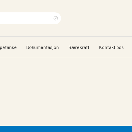
Clear
search
phrase
mpetanse
Dokumentasjon
Bærekraft
Kontakt oss