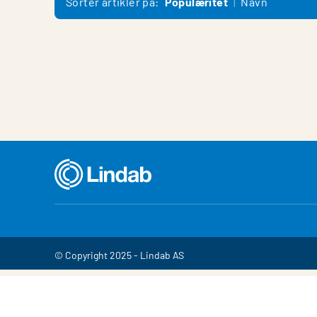
Sorter artikler på:
Populæritet
Navn
© Copyright 2025 - Lindab AS