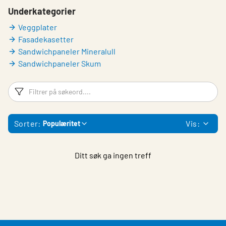
Underkategorier
Veggplater
Fasadekasetter
Sandwichpaneler Mineralull
Sandwichpaneler Skum
Filtreringsord
Fi
Sorter:
Vis:
Populæritet
Ditt søk ga ingen treff