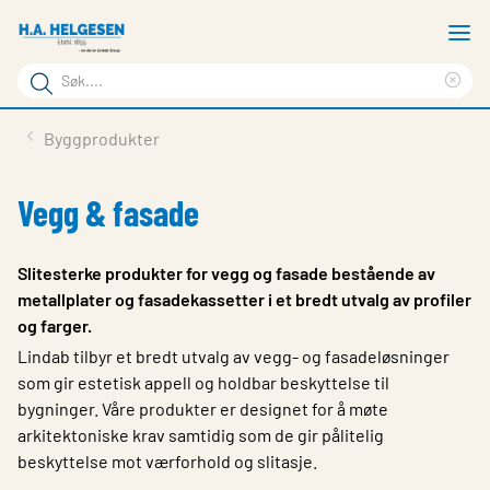
Gå
V
til
m
Søkeord
hovedinnhold
Cle
Søk
sea
Lindabs Produkter
Byggprodukter
på
phr
Våre produkter
siden
Vegg & fasade
Vår kompetanse
Dokumentasjon
Slitesterke produkter for vegg og fasade bestående av
metallplater og fasadekassetter i et bredt utvalg av profiler
Bærekraft
og farger.
Kontakt oss
Lindab tilbyr et bredt utvalg av vegg- og fasadeløsninger
som gir estetisk appell og holdbar beskyttelse til
Choose languge
bygninger. Våre produkter er designet for å møte
arkitektoniske krav samtidig som de gir pålitelig
beskyttelse mot værforhold og slitasje.