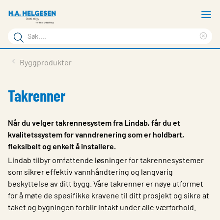
Gå
V
til
m
Søkeord
hovedinnhold
Cle
Søk
sea
Lindabs Produkter
Byggprodukter
på
phr
Våre produkter
siden
Takrenner
Vår kompetanse
Dokumentasjon
Når du velger takrennesystem fra Lindab, får du et
kvalitetssystem for vanndrenering som er holdbart,
Bærekraft
fleksibelt og enkelt å installere.
Kontakt oss
Lindab tilbyr omfattende løsninger for takrennesystemer
som sikrer effektiv vannhåndtering og langvarig
Choose languge
beskyttelse av ditt bygg. Våre takrenner er nøye utformet
for å møte de spesifikke kravene til ditt prosjekt og sikre at
taket og bygningen forblir intakt under alle værforhold.