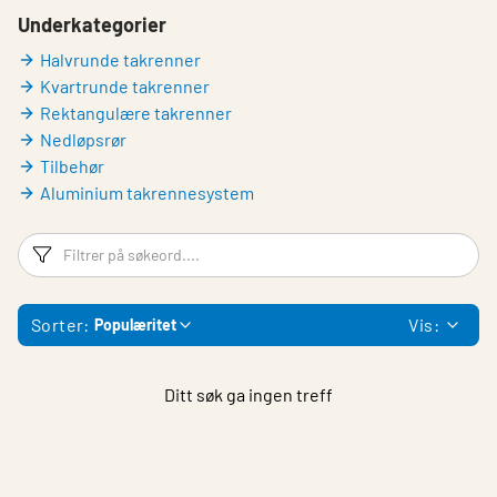
Underkategorier
Halvrunde takrenner
Kvartrunde takrenner
Rektangulære takrenner
Nedløpsrør
Tilbehør
Aluminium takrennesystem
Filtreringsord
Fi
Sorter:
Vis:
Populæritet
Ditt søk ga ingen treff