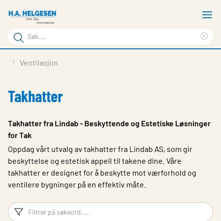
Gå
V
til
m
Søkeord
hovedinnhold
Cle
Søk
sea
Lindabs Produkter
Ventilasjon
på
phr
Våre produkter
siden
Takhatter
Vår kompetanse
Dokumentasjon
Takhatter fra Lindab - Beskyttende og Estetiske Løsninger
for Tak
Bærekraft
Oppdag vårt utvalg av takhatter fra Lindab AS, som gir
Kontakt oss
beskyttelse og estetisk appell til takene dine. Våre
takhatter er designet for å beskytte mot værforhold og
Choose languge
ventilere bygninger på en effektiv måte.
Filtreringsord
Fi